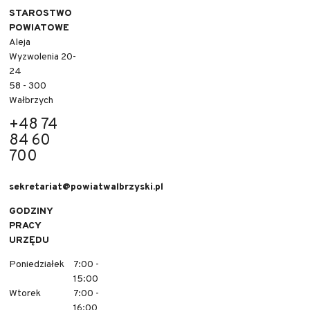
STAROSTWO
POWIATOWE
Aleja
Wyzwolenia 20-
24
58 - 300
Wałbrzych
+48 74
84 60
700
sekretariat@powiatwalbrzyski.pl
GODZINY
PRACY
URZĘDU
Poniedziałek
7:00 -
15:00
Wtorek
7:00 -
16:00