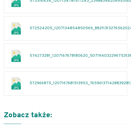
573316434_1207134781517243_23988346206953160
572524205_1207134854850569_88211313276562024
574273281_1207167678180620_507194032296753136
572966875_1207167681513953_7659613714288392813
Zobacz także: