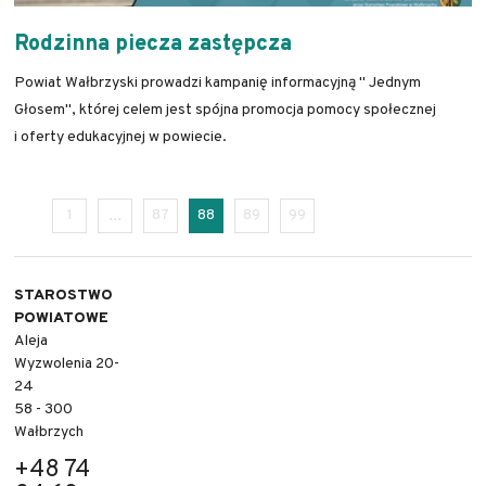
Rodzinna piecza zastępcza
Powiat Wałbrzyski prowadzi kampanię informacyjną " Jednym
Głosem", której celem jest spójna promocja pomocy społecznej
i oferty edukacyjnej w powiecie.
1
87
88
89
99
STAROSTWO
POWIATOWE
Aleja
Wyzwolenia 20-
24
58 - 300
Wałbrzych
+48 74